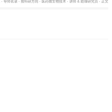
伍
-
导师名录
-
按科研方向
-
医药微生物技术
-
讲师 & 助理研究员
- 正文