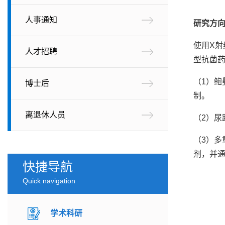
人事通知
研究方
使用X
人才招聘
型抗菌
（1）鲍
博士后
制。
离退休人员
（2）尿
（3）多
剂，并通
快捷导航
Quick navigation
学术科研