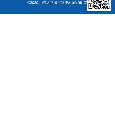
©2020 山东大学微生物技术国家重点实验室版权所有