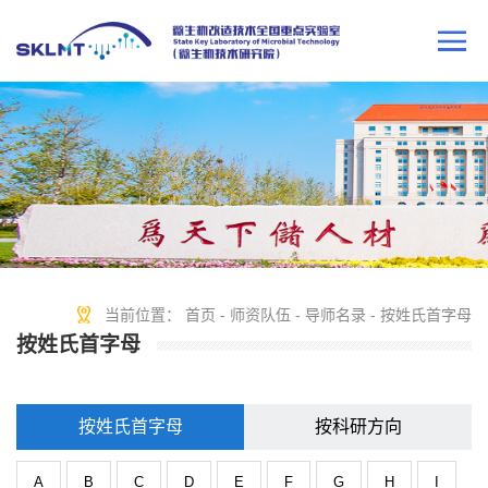
当前位置：
首页
-
师资队伍
-
导师名录
-
按姓氏首字母
按姓氏首字母
按姓氏首字母
按科研方向
A
B
C
D
E
F
G
H
I