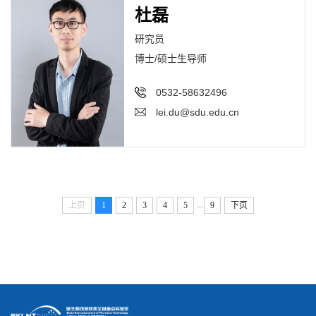
杜磊
研究员
博士/硕士生导师
0532-58632496
lei.du@sdu.edu.cn
...
上页
1
2
3
4
5
9
下页