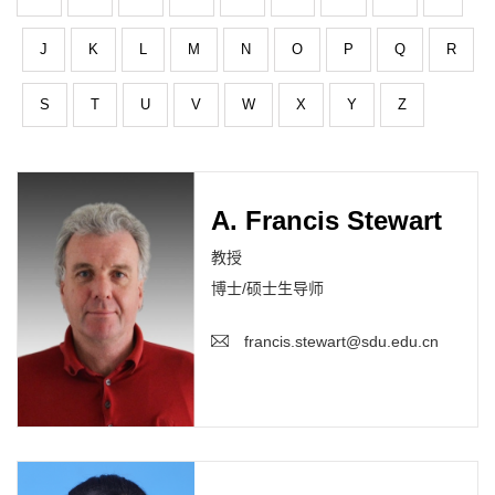
J
K
L
M
N
O
P
Q
R
S
T
U
V
W
X
Y
Z
A. Francis Stewart
教授
博士/硕士生导师
francis.stewart@sdu.edu.cn