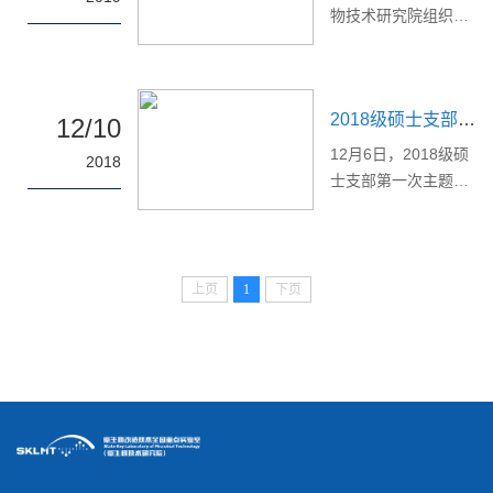
网） 他们是两鬓
增，疫情实况不断更
物技术研究院组织青
时间派出工作组和专
斑白却呕心沥血的院
新，考验着人们在面
年团员集中观看“纪念
家组，实施国家和
士。疫情爆发初期，
临如此严峻疫情下的
五四运动100周年大
省...
84岁高龄的钟南山院
理性与守则意识。
会”直播，认真学习习
士呼吁大家尽量避免
疫情当前，有的人不
2018级硕士支部开展主题党日活动
近平总书记的重要讲
12/10
前往疫区，自己却转
听劝阻、不加防护，
话，团总支书记张攀
​12月6日，2018级硕
身奔赴抗疫一线。他
2018
无知无畏、心存侥
攀参加活动。 纪念
士支部第一次主题党
心系民众，任劳任
幸；有的人无视规
五四运动100周年大
日活动暨预备党员转
怨，“我的动力来自
则，造谣传谣；有的
会于4月30日上午10
正大会于N1-304会议
疾...
人暴力伤医，制假售
时30分在人民大会堂
室召开。会议由党支
假。但作为一个强大
举行，中共中央总书
部副书记吴姝鸽主
上页
1
下页
成熟的国家需要理性
记、国家主席、中央
持，支部书记张攀攀
守则的公民，需要我
军委主席习近平出席
老师及全体党员参
们遵守规则，用理性
大会并发表重要讲
加。本次主题党日活
和客观对待当前发生
话。习近平指出，五
动围绕学习研讨《中
的...
四运动以全民族的力
国共产党纪律处分条
量高举起爱国主义的
例》和《中国共产党
伟大旗帜；五四运动
支部工作条例(试
以全民族的行动激发