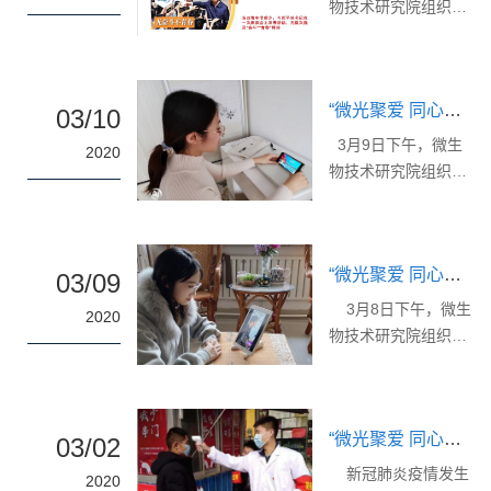
物技术研究院组织线
上观看“青春共筑战役
长城”主题团课。本次
团课邀请了援鄂医疗
“微光聚爱 同心抗疫”思政系列之十一：微生物技术研究院组织观看“全国大学生同上一堂疫情防控思政大课”
队讲师团团员庄向华
03/10
和榜样的力量宣讲队
3月9日下午，微生
2020
队员王子豪作为主讲
物技术研究院组织全
嘉宾，与我院学子分
体学生线上观看学习
别分享了疫情中的感
“全国大学生同上一堂
人事迹与逐梦中的青
疫情防控思政大课”。
春风貌，研究院全体
“微光聚爱 同心抗疫”思政系列之十：微生物技术研究院组织观看第二期战“疫”团课
本次思政大课由教育
03/09
学生观看了团课。
部社科司与人民网联
3月8日下午，微生
2020
团课伊始，庄向华以
合组织，特别邀请艾
物技术研究院组织观
“我是中国医生”为
四林、秦宣、王炳
看战“疫”团课第二期
题，向青年学子们讲
林、冯秀军四位教
—经典公益歌曲赏析
述了援鄂过程中的所
授，解读党中央关于
与合唱基础发声知
见所闻，展现了抗疫
疫情防控的决策部
“微光聚爱 同心抗疫”思政系列之九：战疫进行时：我们的故事
识。本期团课邀请了
03/02
一线的人间真情。她
署，分析中国抗疫彰
山东大学舜歌合唱团
新冠肺炎疫情发生
在团课中谈到医疗人
2020
显的中国共产党领导