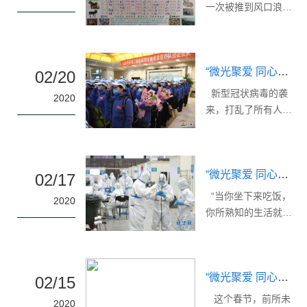
齐心抗疫驰援湖北，
一次被推到风口浪
什么了。主动在社区
义和山东大学新闻传
携手投入到这场没有
尖。 03年SARS病
发放疫情防控宣...
播学院2017级研究生
硝烟的战争中，世界
毒的宿主被指是果子
王明玉做客山东广播
各国也纷纷雪中送
狸，而这次，新型冠
电视台，和主持人真
炭，展现出“一方有
“微光聚爱 同心抗疫”思政系列之五：勇于担当，知行合一
状病毒的来源再次直
02/20
真一起连线三位援湖
难，八方支援”的时代
指野生动物，研究表
新型冠状病毒的袭
北国家医疗队特约嘉
2020
精神。雪中送炭，礼
明其天然宿主极有可
来，打乱了所有人的
宾，分别给大家介绍
轻情意重 非洲岛国
能是蝙蝠，中间宿主
生活节奏，一场没有
援湖北医疗队成...
科摩罗友协，礼轻情
或许是穿山甲。这似
硝烟的战争就此打
意重式的向中国捐出
乎意味着人们并没有
响。随着抗击疫情号
了100欧元，并在捐
从非典的惨痛经历中
“微光聚爱 同心抗疫”思政系列之四：疫情蔓延时的生命启示
角的吹响，无数人义
02/17
赠时说：“我们了解中
学到更多，伤痛早被
无反顾奔向疫情前
“当你坐下来吃饭，
国的能力，但友协希
2020
遗忘，野味的消费不
线。舍小家，为大
你所熟知的生活就此
望借此向中国人民表
减反增，野生动物的
家，无数“平凡”的英
结束”，《奇想之年》
达科摩罗民众的...
猎捕售卖链却越发成
雄守护着万家平安。
的开头恍若这场疫情
熟。穿山甲可能是新
而在这场抗疫中，一
的写照。 鼠年春节
冠病毒的中间宿主之
张张青年面孔在疫情
“微光聚爱 同心抗疫”思政系列之三：这场风雨，国家与我们同在！
于大多数的我们而言
02/15
一（图片来源：科技
的阴霾中绽放着耀眼
似乎也就是在一夜间
这个春节，前所未
日报） 此时再来审
2020