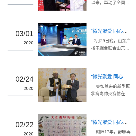
艺术总监吴可畏作为
以来，牵动了全国人
员虽有恐惧但不退
和中国特色社会主义
直播嘉宾，带领山大
民的心。疫情当前，
缩，全力奋战在...
制度的显著优势，讲
学子领略公益歌曲背
在做好自身防护的同
述防疫抗疫一线的感
后的故事，学习合唱
时，我院学子或居家
人故事。 首先，清
基础发声知识，用歌
“微光聚爱 同心抗疫”思政系列之八：微生物技术研究院组织观看战“疫”团课：家国情怀 山大担当
抗疫，或服务社区，
03/01
华大学马克思主义学
声传递爱与希望，研
或充实自我，每个微
2月29日晚，山东广
院教授艾四林为我们
2020
究院全体青年团员线
院人都用力所能及地
播电视台联合山东大
讲解抗击疫情斗争中
上观看了团课。 吴
助力抗疫。这里是微
学开展了一场特殊时
的理论认识，他分别
可畏简要介绍了疫情
院人的故事，我们的
期的战“疫”主题团
从...
中的公益歌曲，带领
故事。 “我没想那么
课，带领山大学子走
大家走进音乐世界，
多，就是做一些力所
“微光聚爱 同心抗疫”思政系列之七：一方有难，八方支援
进抗疫一线，走进“最
02/24
感受这场抗疫战争中
能及的事罢了”，这是
美逆行者”的世界，研
突如其来的新型冠
的希望与温暖，剖析
2020
结束了一天社区志愿
究院组织青年团员线
状病毒肺炎疫情在短
公益歌曲背后的故
活动时丽丽所说的
上观看本次团课。我
短几周内席卷全国，
事。通过感悟《等...
话。丽丽已经连续做
院学子在线观看团课
引起了社会各界和世
志愿工作好几天了，
（依次为：张孟格、
界各国的关注。疫情
每日在新闻中看见前
孙涛、刘利玲、谭玉
“微光聚爱 同心抗疫”思政系列之六：拒绝野味，敬畏自然
爆发后，党中央迅速
02/22
线战士与疫情奋战，
洁） 山东大学第二
采取措施，举国上下
时隔17年，野味再
她早就想为抗疫做些
2020
医院医务部主任王若