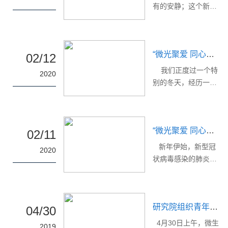
的光辉，展现着新时
天翻地覆，前一天还
有的安静；这个新
视疫情爆发的源头--
代的“苟利国家生死
在购置年货、走亲访
年，史无前例的热
华南海鲜市场，热...
以，岂因祸福避趋之”
友的路上，紧接着新
血；这个春天，又意
的社会担当。街头抗
冠、封城、防疫……
料之中的充满温暖。
疫的青春力量（图片
这一系列陌生又熟悉
“微光聚爱 同心抗疫”思政系列之二：致敬逆行，心存感念
首发于武汉的新冠病
02/12
来源：新华网）抗击
的词汇闯入眼帘，社
毒肺炎引发的疫情紧
我们正度过一个特
疫情 青年担当 是列
2020
区、新闻、网络上充
紧揪住了全国人民的
别的冬天，经历一场
车长韩继童所说“对于
满“戴口罩”、“勤洗
心，但短暂的恐慌
严峻的考验，来势汹
疫情肯定害怕，但
手”、“少出门”一类的
后，国家迅速有力的
汹的新型冠状病毒肺
如...
宣传话语。“感染人数
抗击手段，全国人民
炎疫情让这个冬天显
还在增多，全国病死
抗击疫情的坚定决
“微光聚爱 同心抗疫”思政系列之一：疫情当前，坚守理性与规则
得格外清冷。然而，
02/11
率约为2%，疫情拐点
心，全世界中华儿女
在抗击疫情的过程
新年伊始，新型冠
还未来临”，不断更新
2020
牵挂祖国的赤子之心
中，一位位逆行者让
状病毒感染的肺炎疫
的疫情地图与新闻报
无不使人对战“疫”胜
这个冷冬充满温情。
情爆发，从武汉蔓延
道...
利充满信心，无不使
山东大学齐鲁医院第
至全国，引起了全国
我们对“中国”这两个
四批援鄂医疗队出征
人民的关注，同时也
字带来的温暖与美好
仪式（图片来源：山
研究院组织青年团员观看“纪念五四运动100周年大会”直播
牵动着每个山大人的
04/30
有了更深刻的认识。
东大学齐鲁医院官
心。确诊人数与日俱
4月30日上午，微生
疫情初期，国家第一
2019