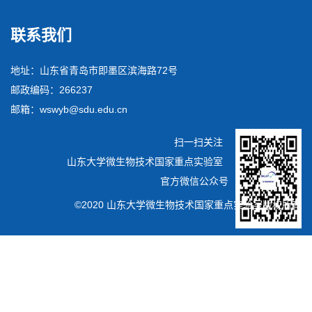
行)》展开，支委会委
了追求真理、追求进
员搜集了相关权威解
联系我们
步的伟大觉醒；五
读视频，并精心制作
四...
了ppt讲义，以生动活
泼的形式带领全体党
地址：山东省青岛市即墨区滨海路72号
员开展学习。为了收
邮政编码：266237
到更好的效果，引入
邮箱：wswyb@sdu.edu.cn
了有奖竞答环节，党
员们在认真地学习完
扫一扫关注
相关...
山东大学微生物技术国家重点实验室
官方微信公众号
©2020 山东大学微生物技术国家重点实验室版权所有