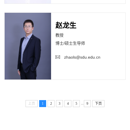
赵龙生
教授
博士/硕士生导师
zhaols@sdu.edu.cn
...
上页
1
2
3
4
5
9
下页