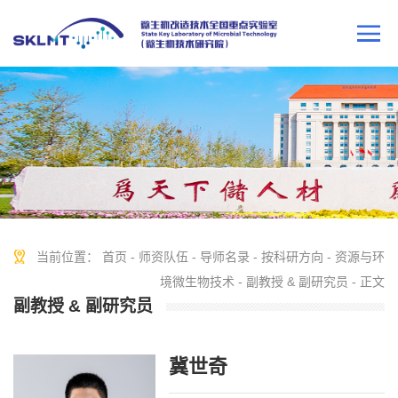
当前位置：
首页
-
师资队伍
-
导师名录
-
按科研方向
-
资源与环
境微生物技术
-
副教授 & 副研究员
- 正文
副教授 & 副研究员
冀世奇