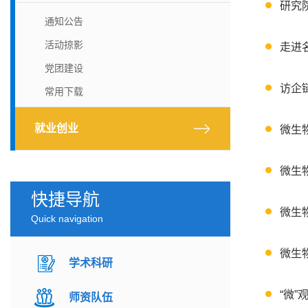
研究
通知公告
活动掠影
走进
党团建设
访企
常用下载
就业创业
微生
微生
快捷导航
微生
Quick navigation
微生
学术科研
“微”
师资队伍