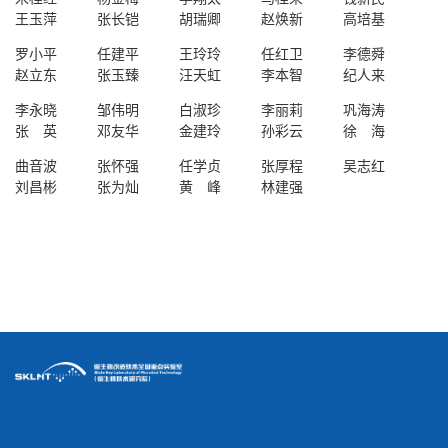
王玉萍
张长铠
胡瑞卿 赵焕新
高培基
罗小平 任建平
王玲玲 任红卫 李德舜
赵立东
张玉臻
汪天虹
李本智
纪人来
李永晓
邹伟明 白淑珍 李丽莉 巩海涛
张
英
英
邓友华 金建玲
孙彩云
徐
海
海
曲音波 张怀强 任学贞 张厚程 吴志红
刘昌彬
张为灿 黄
峰
峰 林建强