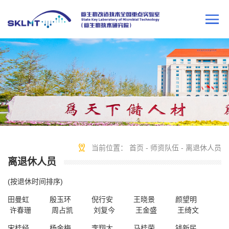
当前位置：
首页
-
师资队伍
-
离退休人员
离退休人员
(按退休时间排序)
田曼虹 殷玉环
倪行安
王晓景
颜望明
许春珊
周占凯
刘复今
王金盛
王绮文
宋桂经 杨金梅 李翔太 马桂荣
钱新民