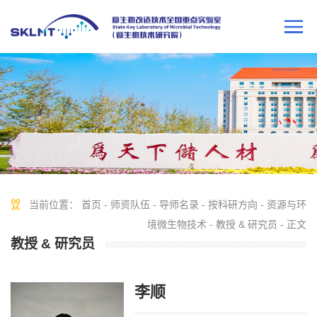
当前位置：
首页
-
师资队伍
-
导师名录
-
按科研方向
-
资源与环
境微生物技术
-
教授 & 研究员
- 正文
教授 & 研究员
李顺