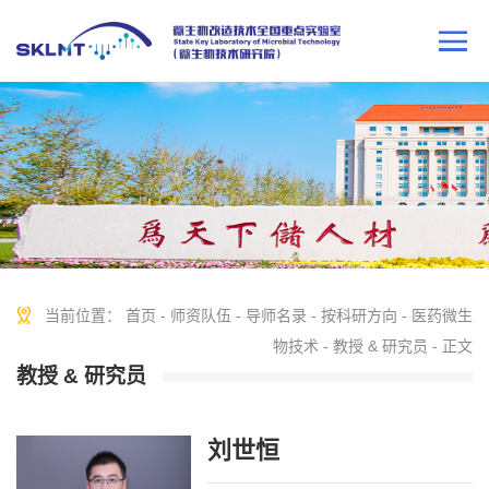
当前位置：
首页
-
师资队伍
-
导师名录
-
按科研方向
-
医药微生
物技术
-
教授 & 研究员
- 正文
教授 & 研究员
刘世恒