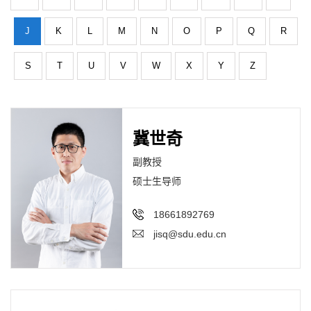
J
K
L
M
N
O
P
Q
R
S
T
U
V
W
X
Y
Z
冀世奇
副教授
硕士生导师
18661892769
jisq@sdu.edu.cn