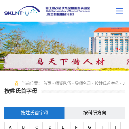
当前位置：
首页
-
师资队伍
-
导师名录
-
按姓氏首字母
-
J
按姓氏首字母
按姓氏首字母
按科研方向
A
B
C
D
E
F
G
H
I