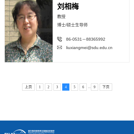
刘相梅
教授
博士/硕士生导师
86-0531－88365992
liuxiangmei@sdu.edu.cn
...
上页
1
2
3
4
5
6
9
下页