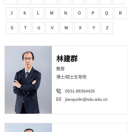
J
K
L
M
N
O
P
Q
R
S
T
U
V
W
X
Y
Z
林建群
教授
博士/硕士生导师
0531-88364426
jianqunlin@sdu.edu.cn