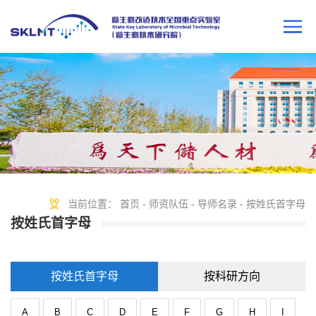
当前位置：
首页
-
师资队伍
-
导师名录
-
按姓氏首字母
按姓氏首字母
按姓氏首字母
按科研方向
A
B
C
D
E
F
G
H
I