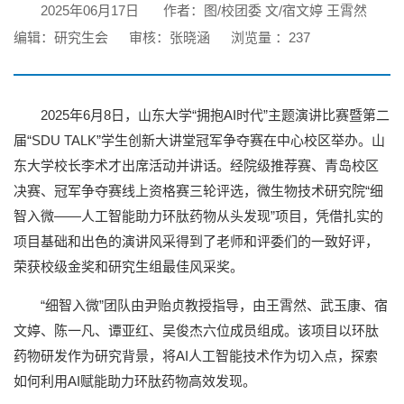
2025年06月17日
作者：图/校团委 文/宿文婷 王霄然
编辑：研究生会
审核：张晓涵
浏览量 ：
237
2025年6月8日，山东大学“拥抱AI时代”主题演讲比赛暨第二
届“SDU TALK”学生创新大讲堂冠军争夺赛在中心校区举办。山
东大学校长李术才出席活动并讲话。经院级推荐赛、青岛校区
决赛、冠军争夺赛线上资格赛三轮评选，微生物技术研究院“细
智入微——人工智能助力环肽药物从头发现”项目，凭借扎实的
项目基础和出色的演讲风采得到了老师和评委们的一致好评，
荣获校级金奖和研究生组最佳风采奖。
“细智入微”团队由尹贻贞教授指导，由王霄然、武玉康、宿
文婷、陈一凡、谭亚红、吴俊杰六位成员组成。该项目以环肽
药物研发作为研究背景，将AI人工智能技术作为切入点，探索
如何利用AI赋能助力环肽药物高效发现。