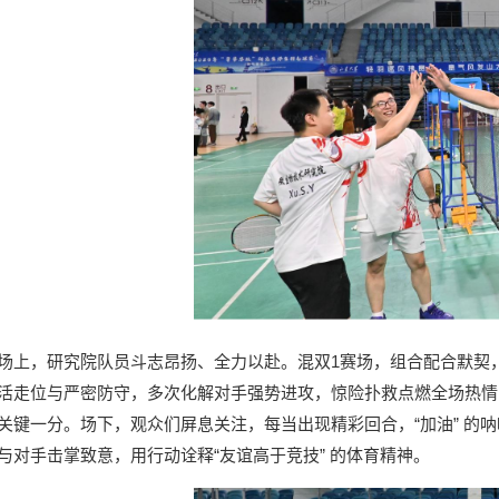
场上，研究院队员斗志昂扬、全力以赴。混双1赛场，组合配合默契
活走位与严密防守，多次化解对手强势进攻，惊险扑救点燃全场热情
关键一分。场下，观众们屏息关注，每当出现精彩回合，“加油” 的
与对手击掌致意，用行动诠释“友谊高于竞技” 的体育精神。