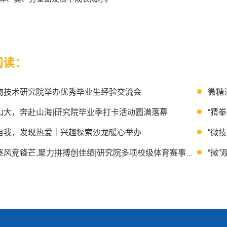
阅读：
物技术研究院举办优秀毕业生经验交流会
微糖
山大，奔赴山海|研究院毕业季打卡活动圆满落幕
“猜
自我，发现热爱｜兴趣探索沙龙暖心举办
“微
赛场逐风竞锋芒,聚力拼搏创佳绩|研究院多项校级体育赛事捷报频传