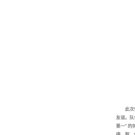
此次
友谊。队
第一” 
德、智、