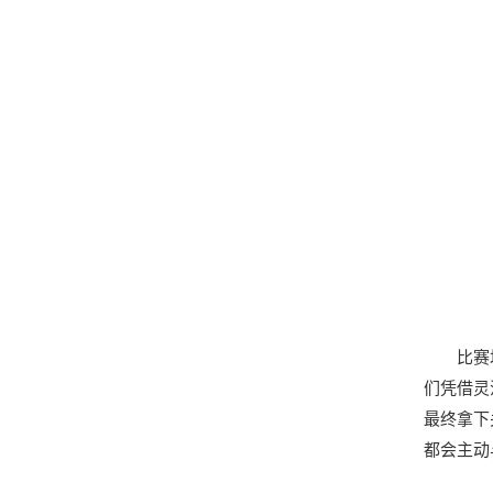
比赛
们凭借灵
最终拿下
都会主动