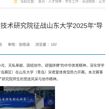
当前位置：
首页
-
人才培养
-
学生工作
-
活动掠影
- 正文
术研究院征战山东大学2025年“导
会
审核：张晓涵
浏览量 ：
182
争光、无私奉献、团结协作、顽强拼搏”的中华体育精神，深化导学
赛（青岛赛区）在山东大学（青岛）宋君复体育馆热力开赛。本次赛事
了研究院师生的竞技风采与协作精神。