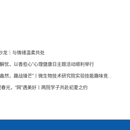
沙龙｜与情绪温柔共处
拳解忧，以香愈心”心理健康日主题活动顺利举行
“微技盎然，趣战锋芒”丨微生物技术研究院实验技能趣味竞赛圆满举行
”观春光，“网”遇美好丨两院学子共赴初夏之约