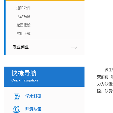
通知公告
活动掠影
党团建设
常用下载
就业创业
微生
快捷导航
龚丽羽（
Quick navigation
力为队伍
隙，队员
学术科研
师资队伍