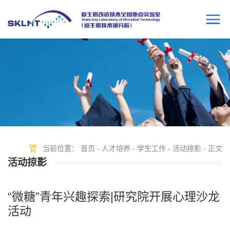
当前位置：
首页
-
人才培养
-
学生工作
-
活动掠影
- 正文
活动掠影
“微糖”青年兴趣探索|研究院开展心理沙龙
活动