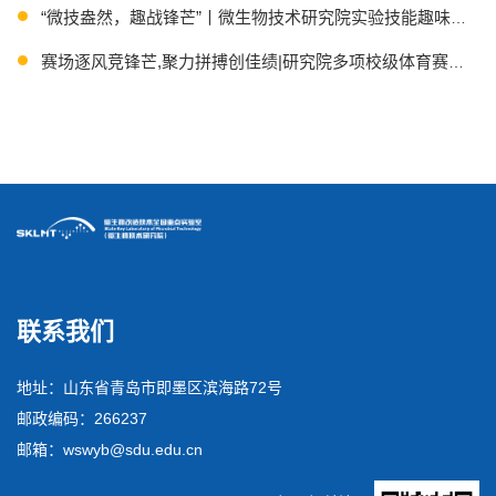
“微技盎然，趣战锋芒”丨微生物技术研究院实验技能趣味竞赛
赛场逐风竞锋芒,聚力拼搏创佳绩|研究院多项校级体育赛事捷
“微”观春光，“网”遇美好丨两院学子共赴初夏之约
联系我们
地址：山东省青岛市即墨区滨海路72号
邮政编码：266237
邮箱：wswyb@sdu.edu.cn