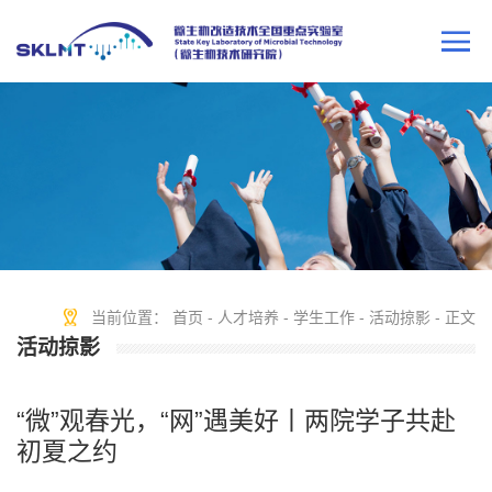
当前位置：
首页
-
人才培养
-
学生工作
-
活动掠影
- 正文
活动掠影
“微”观春光，“网”遇美好丨两院学子共赴
初夏之约