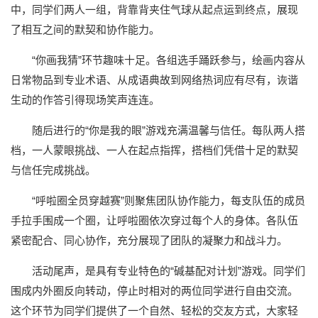
中，同学们两人一组，背靠背夹住气球从起点运到终点，展现
了相互之间的默契和协作能力。
“你画我猜”环节趣味十足。各组选手踊跃参与，绘画内容从
日常物品到专业术语、从成语典故到网络热词应有尽有，诙谐
生动的作答引得现场笑声连连。
随后进行的“你是我的眼”游戏充满温馨与信任。每队两人搭
档，一人蒙眼挑战、一人在起点指挥，搭档们凭借十足的默契
与信任完成挑战。
“呼啦圈全员穿越赛”则聚焦团队协作能力，每支队伍的成员
手拉手围成一个圈，让呼啦圈依次穿过每个人的身体。各队伍
紧密配合、同心协作，充分展现了团队的凝聚力和战斗力。
活动尾声，是具有专业特色的“碱基配对计划”游戏。同学们
围成内外圈反向转动，停止时相对的两位同学进行自由交流。
这个环节为同学们提供了一个自然、轻松的交友方式，大家轻