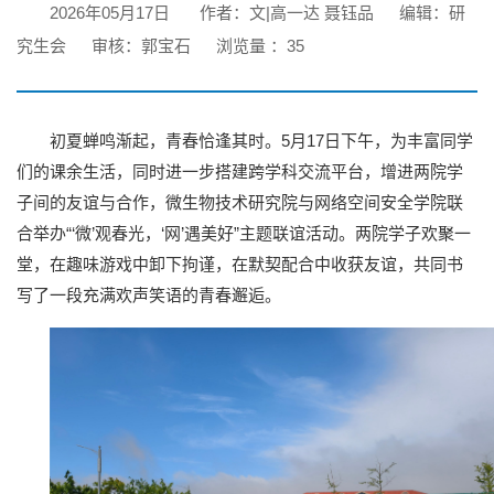
2026年05月17日
作者：文|高一达 聂钰品
编辑：研
究生会
审核：郭宝石
浏览量 ：
35
初夏蝉鸣渐起，青春恰逢其时。5月17日下午，为丰富同学
们的课余生活，同时进一步搭建跨学科交流平台，增进两院学
子间的友谊与合作，微生物技术研究院与网络空间安全学院联
合举办“‘微’观春光，‘网’遇美好”主题联谊活动。两院学子欢聚一
堂，在趣味游戏中卸下拘谨，在默契配合中收获友谊，共同书
写了一段充满欢声笑语的青春邂逅。