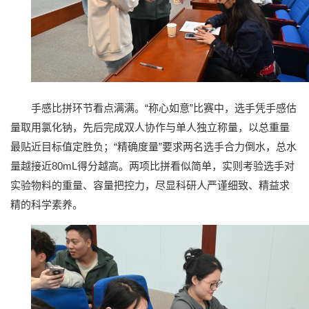
手感比拼环节看点满满。“称心如意”比赛中，选手凭手感估
量取用氯化钠，先后完成双人协作与单人独立称量，以总重量
最贴近目标值定胜负；“精确度量”要求两名选手合力倒水，总水
量越接近80mL得分越高。两项比拼看似简单，实则考验选手对
实验物料的重量、容量把控力，尽显科研人严谨细致、精益求
精的科学素养。