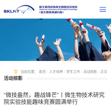
当前位置：
首页
-
人才培养
-
学生工作
-
活动掠影
- 正文
活动掠影
“微技盎然，趣战锋芒”丨微生物技术研究
院实验技能趣味竞赛圆满举行