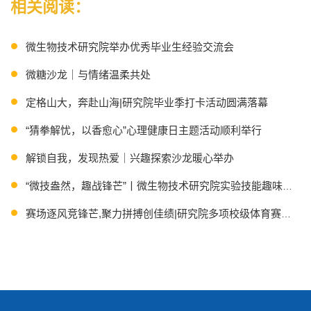
相关阅读：
微生物技术研究院举办优秀毕业生经验交流会
微糖沙龙｜与情绪温柔共处
定格山大，奔赴山海|研究院毕业季打卡活动圆满落幕
“猜拳解忧，以香愈心”心理健康日主题活动顺利举行
解锁自我，发现热爱｜兴趣探索沙龙暖心举办
“微技盎然，趣战锋芒”丨微生物技术研究院实验技能趣味竞赛
赛场逐风竞锋芒,聚力拼搏创佳绩|研究院多项校级体育赛事捷
“微”观春光，“网”遇美好丨两院学子共赴初夏之约