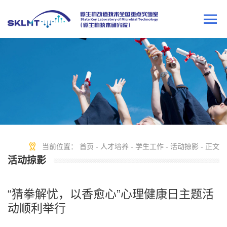
当前位置：
首页
-
人才培养
-
学生工作
-
活动掠影
- 正文
活动掠影
“猜拳解忧，以香愈心”心理健康日主题活
动顺利举行