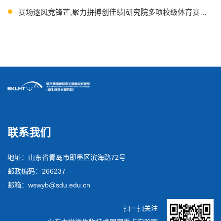
赛场逐风竞锋芒,聚力拼搏创佳绩|研究院多项校级体育赛事捷
“微”观春光，“网”遇美好丨两院学子共赴初夏之约
联系我们
地址：山东省青岛市即墨区滨海路72号
邮政编码：266237
邮箱：wswyb@sdu.edu.cn
扫一扫关注