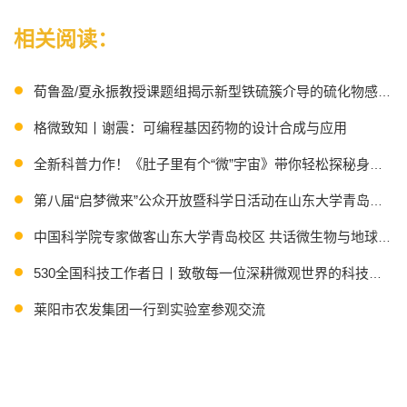
相关阅读：
荀鲁盈/夏永振教授课题组揭示新型铁硫簇介导的硫化物感应机
格微致知丨谢震：可编程基因药物的设计合成与应用
全新科普力作！《肚子里有个“微”宇宙》带你轻松探秘身体里的
第八届“启梦微来”公众开放暨科学日活动在山东大学青岛校区
中国科学院专家做客山东大学青岛校区 共话微生物与地球系统
530全国科技工作者日丨致敬每一位深耕微观世界的科技工作
莱阳市农发集团一行到实验室参观交流
Science推出SKLMT科普团队“无微不至”展厅专题报道！