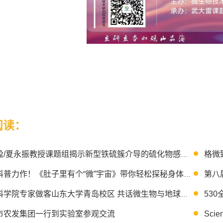
阅读：
格微
荀鲁盈/夏永振教授课题组揭示新型铁硫簇介导的硫化物感应机制
全新科普力作！《肚子里有个“微”宇宙》带你轻松探秘身体里的“隐形房客”
中国科学院专家做客山东大学青岛校区 共话微生物与地球系统科学前沿
市农发集团一行到实验室参观交流
Sc