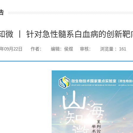
告
知微 丨 针对急性髓系白血病的创新
3年09月22日
作者：
编辑：侯煜
审核：
浏览量 ：
161