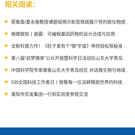
相关阅读：
荀鲁盈/夏永振教授课题组揭示新型铁硫簇介导的硫化物感应机
格微致知丨谢震：可编程基因药物的设计合成与应用
全新科普力作！《肚子里有个“微”宇宙》带你轻松探秘身体里的
第八届“启梦微来”公众开放暨科学日活动在山东大学青岛校区
中国科学院专家做客山东大学青岛校区 共话微生物与地球系统
530全国科技工作者日丨致敬每一位深耕微观世界的科技工作
莱阳市农发集团一行到实验室参观交流
Science推出SKLMT科普团队“无微不至”展厅专题报道！