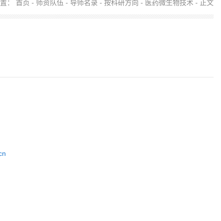
位置：
首页
-
师资队伍
-
导师名录
-
按科研方向
-
医药微生物技术
- 正文
cn