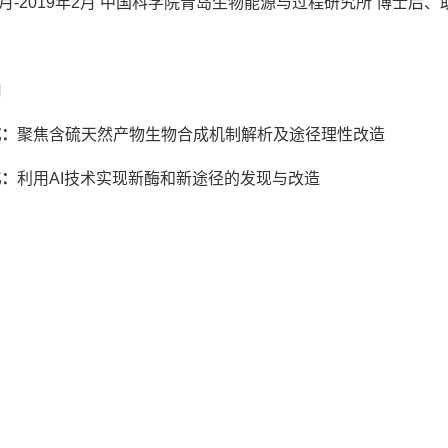
年7月-2019年2月 中国科学院青岛生物能源与过程研究所 博士后
向
成：
聚焦含硫天然产物生物合成机制解析及途径理性改造
化：
利用AI技术实现新酶和新途径的发现与改造