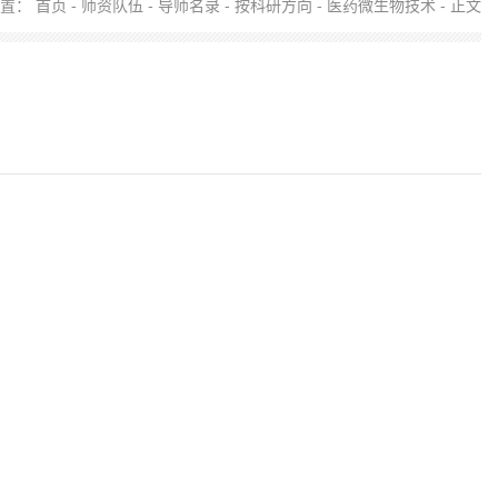
位置：
首页
-
师资队伍
-
导师名录
-
按科研方向
-
医药微生物技术
- 正文