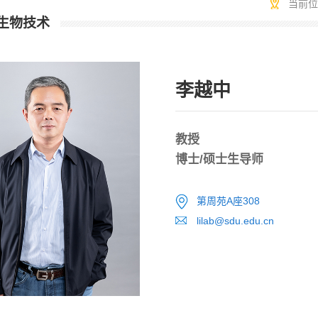
当前
生物技术
李越中
教授
博士/硕士生导师
第周苑A座308
lilab@sdu.edu.cn