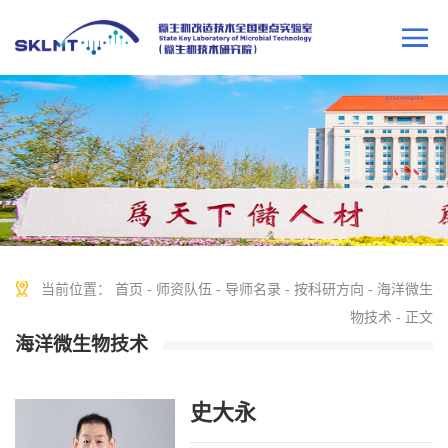
当前位置：
首页
-
师资队伍
-
导师名录
-
按科研方向
-
海洋微生
物技术
- 正文
海洋微生物技术
史大永