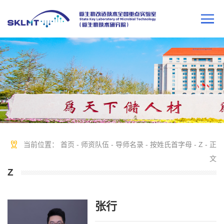
当前位置：
首页
-
师资队伍
-
导师名录
-
按姓氏首字母
-
Z
- 正
文
Z
张行