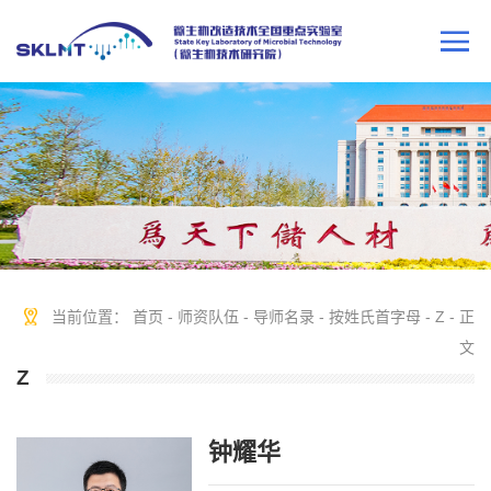
当前位置：
首页
-
师资队伍
-
导师名录
-
按姓氏首字母
-
Z
- 正
文
Z
钟耀华