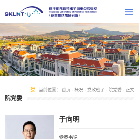
当前位置：
首页
-
概况
-
党政班子
-
院党委
- 正文
院党委
于向明
党委书记