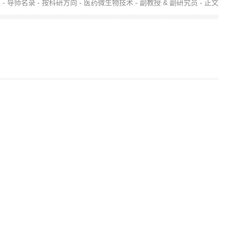
伍
-
导师名录
-
按科研方向
-
医药微生物技术
-
副教授 & 副研究员
- 正文