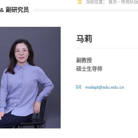
当前位置：
首页
-
师资队
& 副研究员
马莉
副教授
硕士生导师
maliqd@sdu.edu.cn