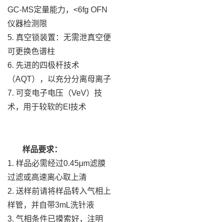
GC-MS定量能力，<6fg OFN
仪器检测限
5. 真空锁装置：无需泄真空便
可更换色谱柱
6. 先进的四极杆技术
（AQT），以充分分离母离子
7. 可变电子电压（VeV）技
术，用于较软的EI技术
样品要求：
1. 样品必需经过0.45μm滤膜
过滤或高速离心取上清
2. 送样前请将样品转入气相上
样管，并自带3mL洗针液
3. 气相条件已摸索好，注明