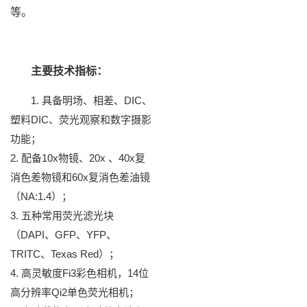
等。
主要技术指标：
1. 具备明场、相差、DIC、
塑料DIC、荧光观察和数字摄影
功能；
2. 配备10x物镜、20x 、40x复
消色差物镜和60x复消色差油镜
（NA:1.4）；
3. 五种常用荧光滤光块
（DAPI、GFP、YFP、
TRITC、Texas Red）；
4. 高灵敏度Fi3彩色相机，14位
高分辨率Qi2单色荧光相机；