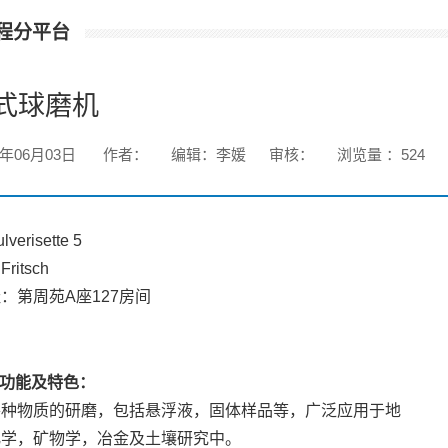
程分平台
式球磨机
1年06月03日
作者：
编辑：李媛
审核：
浏览量 ：
524
erisette 5
itsch
：第周苑A座127房间
功能及特色：
各种物质的研磨，包括悬浮液，固体样品等，广泛应用于地
化学，矿物学，冶金及土壤研究中。