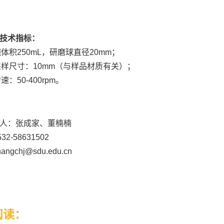
技术指标：
碗体积250mL，研磨球直径20mm；
大进样尺寸：10mm（与样品材质有关）；
转速：50-400rpm。
人：张成家、董楠楠
2-58631502
ngchj@sdu.edu.cn
阅读：