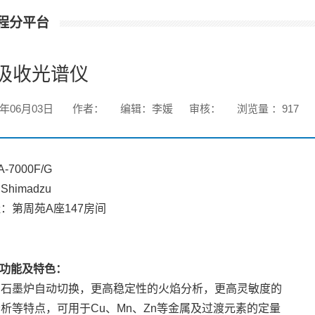
程分平台
吸收光谱仪
1年06月03日
作者：
编辑：李媛
审核：
浏览量 ：
917
-7000F/G
himadzu
：第周苑A座147房间
功能及特色：
焰石墨炉自动切换，更高稳定性的火焰分析，更高灵敏度的
析等特点，可用于Cu、Mn、Zn等金属及过渡元素的定量