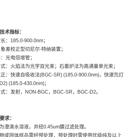
技术指标：
长：185.0-900.0nm；
置：象差校正型切尼尔-特纳装置；
测器：光电倍增管；
光方式：火焰法为光学双光束；石墨炉法为高通量单光束；
校正：快速自吸收法(BGC-SR) (185.0-900.0nm)，快速氘灯
2) (185.0-430.0nm)；
方式：发射，NON-BGC，BGC-SR，BGC-D2。
要求：
需为澄清水溶液，并经0.45um膜过滤处理。
机物或固体样品需经预处理，预处理时需使用优级纯及以上