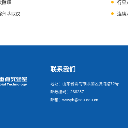
发酵罐
行星
溶剂萃取仪
连续
联系我们
地址：山东省青岛市即墨区滨海路72号
邮政编码：266237
邮箱：wswyb@sdu.edu.cn