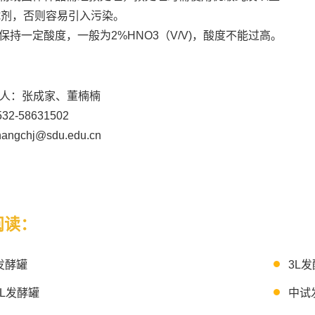
试剂，否则容易引入污染。
需保持一定酸度，一般为2%HNO3（V/V)，酸度不能过高。
人：张成家、董楠楠
2-58631502
ngchj@sdu.edu.cn
阅读：
发酵罐
3L
10L发酵罐
中试