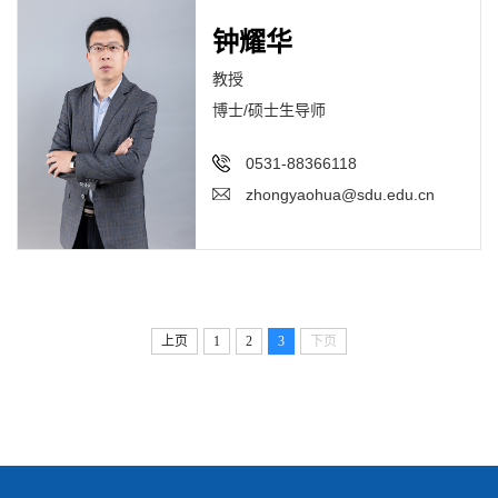
钟耀华
教授
博士/硕士生导师
0531-88366118
zhongyaohua@sdu.edu.cn
上页
1
2
3
下页