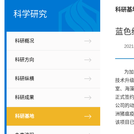
科研基
科学研究
蓝色
科研概况
202
科研方向
为加
科研纵横
技术升级
室、海藻
正式签约
科研成果
公司的
洲猪瘟疫
科研基地
该项目已